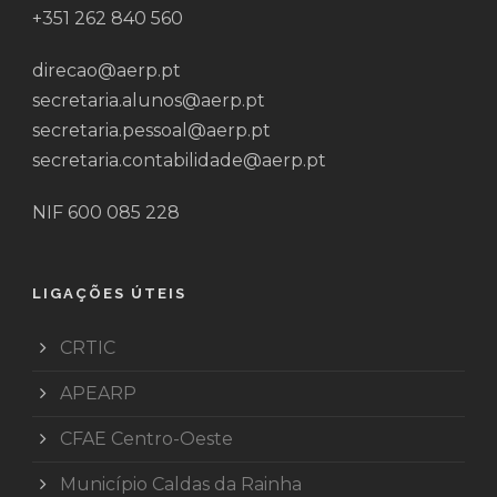
+351 262 840 560
direcao@aerp.pt
secretaria.alunos@aerp.pt
secretaria.pessoal@aerp.pt
secretaria.contabilidade@aerp.pt
NIF 600 085 228
LIGAÇÕES ÚTEIS
CRTIC
APEARP
CFAE Centro-Oeste
Município Caldas da Rainha