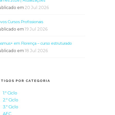
ames 2026 | Atualizações
blicado em
20 Jul 2026
vos Cursos Profissionais
blicado em
19 Jul 2026
asmus+ em Florença – curso estruturado
blicado em
18 Jul 2026
RTIGOS POR CATEGORIA
1.º Ciclo
2.º Ciclo
3.º Ciclo
AEC