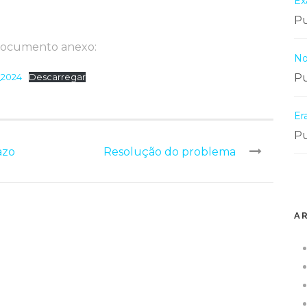
Ex
Pu
documento anexo:
No
Pu
_2024
Descarregar
Er
Pu
azo
Resolução do problema
A