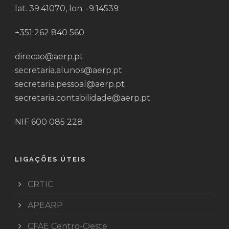
lat. 39.41070, lon. -9.14539
+351 262 840 560
direcao@aerp.pt
secretaria.alunos@aerp.pt
secretaria.pessoal@aerp.pt
secretaria.contabilidade@aerp.pt
NIF 600 085 228
LIGAÇÕES ÚTEIS
CRTIC
APEARP
CFAE Centro-Oeste