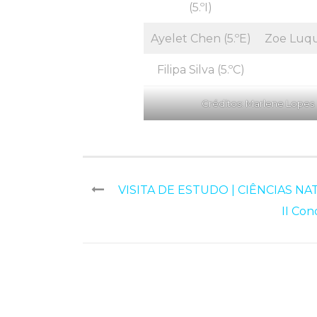
(5.ºI)
Ayelet Chen (5.ºE)
Zoe Luqu
Filipa Silva (5.ºC)
Créditos: Marlene Lopes
VISITA DE ESTUDO | CIÊNCIAS NAT
II Con