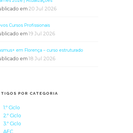
ames 2026 | Atualizações
blicado em
20 Jul 2026
vos Cursos Profissionais
blicado em
19 Jul 2026
asmus+ em Florença – curso estruturado
blicado em
18 Jul 2026
RTIGOS POR CATEGORIA
1.º Ciclo
2.º Ciclo
3.º Ciclo
AEC