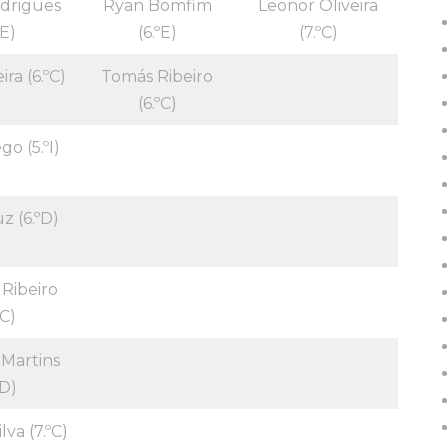
odrigues
Ryan Bomfim
Leonor Oliveira
ºE)
(6.ºE)
(7.ºC)
ira (6.ºC)
Tomás Ribeiro
(6.ºC)
o (5.ºI)
z (6.ºD)
 Ribeiro
ºC)
 Martins
ºD)
lva (7.ºC)