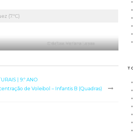
ez (7.ºC)
Créditos: Marlene Lopes
T
URAIS | 9.º ANO
centração de Voleibol – Infantis B (Quadras)