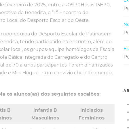
Ex
e fevereiro de 2025, entre as 09:30H e as 13H30,
Pu
rativo da Benedita, o “1.° Encontro de
ro Local do Desporto Escolar do Oeste.
No
Pu
 grupo-equipa do Desporto Escolar de Patinagem
enedita, tendo participado no encontro, além do
Er
lar local, os grupos-equipa homólogos da Escola
Pu
cola Básica Integrada do Carregado e do Centro
al de 70 alunos participantes. Foram dinamizadas
ade e Mini Hóquei, num convívio cheio de energia,
A
a os alunos(as) dos seguintes escalões:
tis B
Infantis B
Iniciados
ninos
Masculinos
Femininos