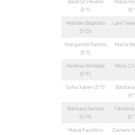
Beatriz Pereira
Maria R
(5.ºI)
(6.
Matilde Baptista
Lara Teixe
(5.ºD)
Margarida Ramos
Maria Reg
(5.ºI)
Helena Almeida
Alice Cru
(5.ºF)
Sofia Xavier (5.ºI)
Bárbara
(6.
Bárbara Santos
Carolina
(5.ºH)
(5.
Maria Faustino
Daniela Si