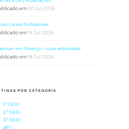
ames 2026 | Atualizações
blicado em
20 Jul 2026
vos Cursos Profissionais
blicado em
19 Jul 2026
asmus+ em Florença – curso estruturado
blicado em
18 Jul 2026
RTIGOS POR CATEGORIA
1.º Ciclo
2.º Ciclo
3.º Ciclo
AEC