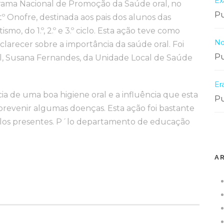
Ex
rama Nacional de Promoção da Saúde oral, no
Pu
tº Onofre, destinada aos pais dos alunos das
mo, do 1.º, 2.º e 3.º ciclo. Esta ação teve como
No
sclarecer sobre a importância da saúde oral. Foi
Pu
al, Susana Fernandes, da Unidade Local de Saúde
Er
cia de uma boa higiene oral e a influência que esta
Pu
revenir algumas doenças. Esta ação foi bastante
elos presentes. P´lo departamento de educação
A