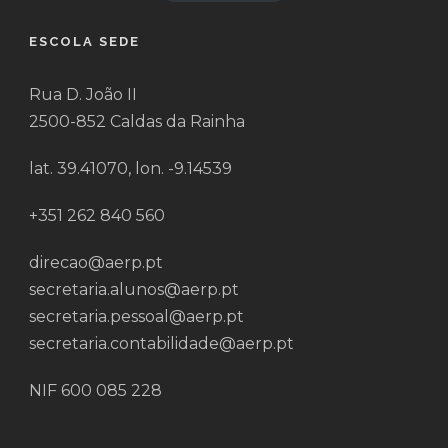
ESCOLA SEDE
Rua D. João II
2500-852 Caldas da Rainha
lat. 39.41070, lon. -9.14539
+351 262 840 560
direcao@aerp.pt
secretaria.alunos@aerp.pt
secretaria.pessoal@aerp.pt
secretaria.contabilidade@aerp.pt
NIF 600 085 228