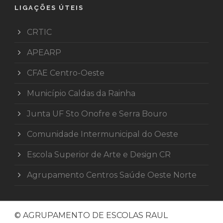
LIGAÇÕES ÚTEIS
CRTIC
APEARP
CFAE Centro-Oeste
Município Caldas da Rainha
Junta UF Sto Onofre e Serra Bouro
Comunidade Intermunicipal do Oeste
Escola Superior de Arte e Design CR
Agrupamento Centros Saúde Oeste Norte
© AGRUPAMENTO DE ESCOLAS RAUL